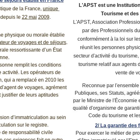
e séjours établis en France
L'APST est une Institutio
tique de la France, 
unique 
Tourisme et des
depuis le 
22 mai
2009
.
L'APST, Association Professio
par des Professionnels du
ne physique ou morale établie 
conformément à la loi sur les
rateur de voyages et de séjours
.
réunit les personnes physi
le ressortissante d’un État 
secteur d'activité du tourisme,
nne.
tourisme relatif aux agents 
rsonne remplit les conditions 
 activité. Les opérateurs de 
vente de v
n, qui a remplacé en 2010 les 
Reconnue par l'ensemble d
ce d'agent de voyages, agrément 
Publiques, ses Statuts, agréé
 justifier de leurs aptitudes 
par le Ministre de l'Économie e
qualité d'organisme de garantie 
Code du tourisme et les
sion d’immatriculation au sein 
lation sur le registre.
2/ La garantie des 
de responsabilité civile 
Pour exercer le métier de prof
de ces exigences fait en outre 