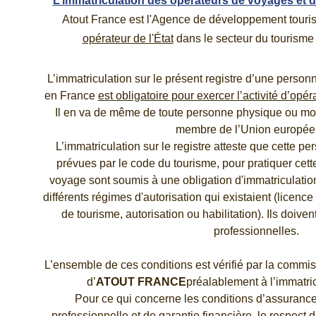
L’immatriculation des opérateurs de voyages et d
Atout France est l'Agence de développement touris
opérateur de l'État
 dans le secteur du tourisme 
L’immatriculation sur le présent registre d’une person
en France 
est obligatoire pour exercer l’activité d’opé
Il en va de même de toute personne physique ou mora
membre de l’Union europée
L’immatriculation sur le registre atteste que cette pe
prévues par le code du tourisme, pour pratiquer cette
voyage sont soumis à une obligation d'immatriculatio
différents régimes d'autorisation qui existaient (licen
de tourisme, autorisation ou habilitation). Ils doivent
professionnelles.
L’ensemble de ces conditions est vérifié par la commis
d’
ATOUT FRANCE
préalablement à l’immatricu
Pour ce qui concerne les conditions d’assurance 
professionnelle et de garantie financière, le respect 