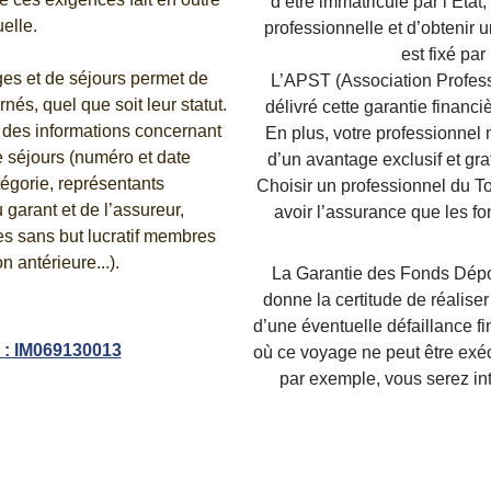
d’être immatriculé par l’Etat
uelle.
professionnelle et d’obtenir u
est fixé par
ges et de séjours permet de 
L’APST (Association Profess
nés, quel que soit leur statut.
délivré cette garantie financ
 des informations concernant 
En plus, votre professionnel 
e séjours (numéro et date 
d’un avantage exclusif et gr
tégorie, représentants 
Choisir un professionnel du T
garant et de l’assureur, 
avoir l’assurance que les fo
s sans but lucratif membres 
n antérieure...).
La Garantie des Fonds Dépos
donne la certitude de réalise
d’une éventuelle défaillance f
 : IM069130013
où ce voyage ne peut être exéc
par exemple, vous serez i